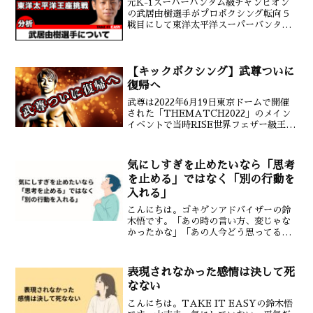
元K-1スーパーバンタム級チャンピオン
の武居由樹選手がプロボクシング転向５
戦目にして東洋太平洋スーパーバンタム
級タイトルに挑戦する事が発表されまし
た。８月２６日後楽園ホールで相手のチ
ャンピオンはフィリピンのペテ・アポリ
ナル選手。その事につい...
【キックボクシング】武尊ついに
復帰へ
武尊は2022年6月19日東京ドームで開催
された「THEMATCH2022」のメイン
イベントで当時RISE世界フェザー級王者
だった那須川天心との世紀の一斉に敗れ
その後の会見で無期限の休養を発表しま
した。会見で武尊は複数の故障や未公表
気にしすぎを止めたいなら「思考
だった腰...
を止める」ではなく「別の行動を
入れる」
こんにちは。ゴキゲンアドバイザーの鈴
木悟です。「あの時の言い方、変じゃな
かったかな」「あの人今どう思ってるか
な」そんなふうに考えすぎて頭が止まら
なくなることってありますよね。でも実
は“考えるのをやめよう”とするほど頭
表現されなかった感情は決して死
の中ではその考えが強くな...
なない
こんにちは。TAKE IT EASYの鈴木悟