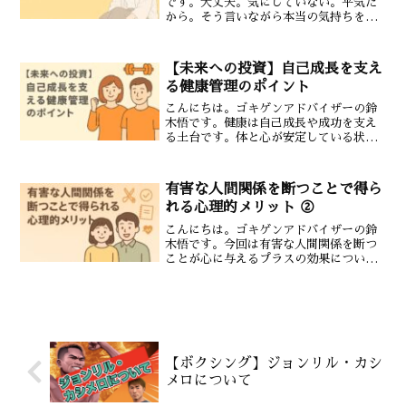
です。大丈夫。気にしていない。平気だ
から。そう言いながら本当の気持ちを飲
み込んでしまった経験はありませんか。
感情を抑えることはできても消すことは
できません。表現されなかった感情は心
【未来への投資】自己成長を支え
の奥に残り続けま...
る健康管理のポイント
こんにちは。ゴキゲンアドバイザーの鈴
木悟です。健康は自己成長や成功を支え
る土台です。体と心が安定している状態
こそが前向きな思考や持続的な行動の基
盤となります。どれだけ目標が明確であ
っても健康が損なわれていてはその実現
有害な人間関係を断つことで得ら
力は発揮されません。この...
れる心理的メリット ②
こんにちは。ゴキゲンアドバイザーの鈴
木悟です。今回は有害な人間関係を断つ
ことが心に与えるプラスの効果について
お話しします。人間関係は私たちの心の
状態に大きな影響を与えますが特にネガ
ティブな影響を与える関係は早めに距離
を置くことが大切です。こ...
【ボクシング】ジョンリル・カシ
メロについて