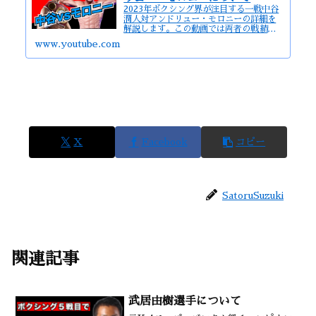
2023年ボクシング界が注目する一戦中谷
潤人対アンドリュー・モロニーの詳細を
解説します。この動画では両者の戦績、
試合の見どころについて詳しく解説しま
www.youtube.com
す。#中谷潤人 #モロニー #鈴木悟 #ボ
クシング #K1 #キックボクシング #シュ
ートボ...
X
Facebook
コピー
SatoruSuzuki
関連記事
武居由樹選手について