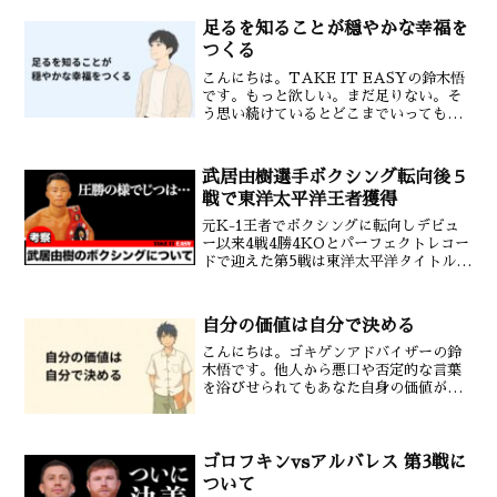
になります。これを心理学的表現の1つで
「主体性」と呼びます。主体性が高い人
足るを知ることが穏やかな幸福を
は他人や環境に振り回さ...
つくる
こんにちは。TAKE IT EASYの鈴木悟
です。もっと欲しい。まだ足りない。そ
う思い続けているとどこまでいっても満
たされない感覚が残ります。外に求め続
けるほど心は落ち着かなくなっていきま
す。だからこそ大切なのが「足るを知
武居由樹選手ボクシング転向後５
る」という感覚です...
戦で東洋太平洋王者獲得
元K-1王者でボクシングに転向しデビュ
ー以来4戦4勝4KOとパーフェクトレコー
ドで迎えた第5戦は東洋太平洋タイトルマ
ッチとなった武居由樹選手。しかしその
試合も見事5RKO勝利し東洋太平洋王者
になりました。そんな記事と私の考察で
自分の価値は自分で決める
す。ボクシング...
こんにちは。ゴキゲンアドバイザーの鈴
木悟です。他人から悪口や否定的な言葉
を浴びせられてもあなた自身の価値が下
がることはありません。誰かの主観的な
言葉によって本質が変わることはないの
です。ここでは他人の言葉に左右されず
自分の価値を大切にする方...
ゴロフキンvsアルバレス 第3戦に
ついて