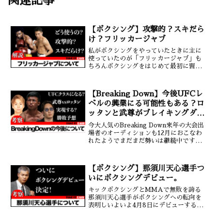
関連記事
【ボクシング】攻撃的？スキだら
け？フリッカージャブ
私がボクシングをやっていたときに主に
使っていたのが「フリッカージャブ」も
ちろんボクシングをはじめて最初に習っ
たのは顔の前にガードをおいてそこから
まっすぐに打つジャブです。しかしこれ
がどうにもしっくりこない。パワーもス
【Breaking Down】今後UFCレ
ピードも出せないから全く...
ベルの興業にる可能性もある？ロ
ッタンと武尊がブレイキングダウ
ンで闘ったら？勝敗予想！
今大人気のBreaking Down来年の大会出
場者のオーディションも12月におこなわ
れたようでまだまだ勢いは継続中です。
そんなBreaking Downの今後はどのよう
になってゆくのか考察してみました。今
後の継続や発展に必要なのはやはり資...
【ボクシング】那須川天心選手つ
いにボクシングデビュー。
キックボクシングとMMAで無敗を誇る
那須川天心選手がボクシングへの転向を
表明しいよいよ4月8日にデビューするこ
とになりました。デビュー戦の相手は日