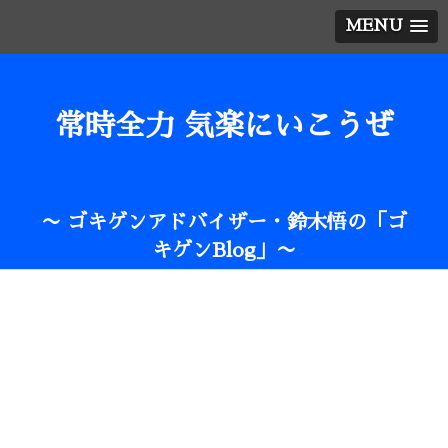
MENU
常時全力 気楽にいこうぜ
〜 ゴキゲンアドバイザー・鈴木悟の「ゴ
キゲンBlog」〜