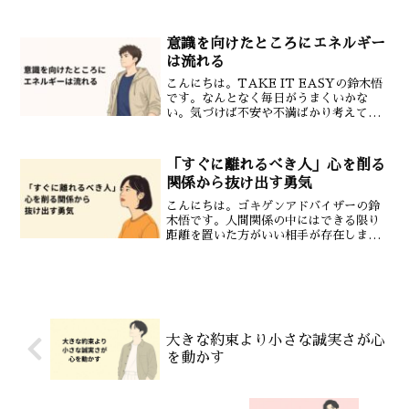
ありませんか。しかし本当の安定は外側
ではなく内側から生まれます。外の変化
だけでは安定しないどれだけ環境が整っ
意識を向けたところにエネルギー
ても状況は常に変...
は流れる
こんにちは。TAKE IT EASYの鈴木悟
です。なんとなく毎日がうまくいかな
い。気づけば不安や不満ばかり考えてい
る。そんなとき自分の意識がどこに向い
ているかを見直してみてください。意識
を向けたところにエネルギーは自然と流
「すぐに離れるべき人」心を削る
れていきます。意識...
関係から抜け出す勇気
こんにちは。ゴキゲンアドバイザーの鈴
木悟です。人間関係の中にはできる限り
距離を置いた方がいい相手が存在しま
す。約束を守らない、話を聞かない、配
慮がないなどあなたを雑に扱う人と関わ
り続けると心は確実に消耗していきま
す。雑に扱う人は自己肯定感を...
大きな約束より小さな誠実さが心
を動かす