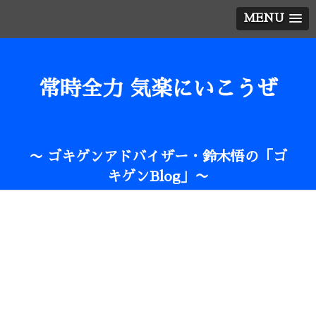
MENU
常時全力 気楽にいこうぜ
〜 ゴキゲンアドバイザー・鈴木悟の「ゴ
キゲンBlog」〜