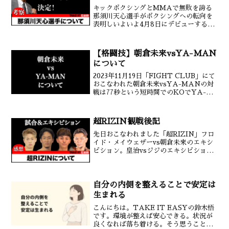
キックボクシングとMMAで無敗を誇る
那須川天心選手がボクシングへの転向を
表明しいよいよ4月8日にデビューするこ
とになりました。デビュー戦の相手は日
本バンタム級4位の与那覇勇気選手。那須
川選手はキックボクシングで42戦無敗
【格闘技】朝倉未来vsYA-MAN
（MMA4戦無敗）と...
について
2023年11月19日「FIGHT CLUB」にて
おこなわれた朝倉未来vsYA-MANの対
戦は77秒という短時間でのKOでYA-
MANの勝利した。試合開始直後から
YA-MANが前に出てゆき朝倉が退がっ
て距離を保とうとする展開。試合開始1分
超RIZIN観戦後記
ほ...
先日おこなわれました「超RIZIN」フロ
イド・メイウェザーvs朝倉未来のエキシ
ビション。皇治vsジジのエキシビショ
ン。吉成名高vsバンダサック・ソー・ト
ラクンペット三浦孝太vsブンチュアイ・
ポーンスーンヌーンすべてとても見応え
のあるいい試合...
自分の内側を整えることで安定は
生まれる
こんにちは。TAKE IT EASYの鈴木悟
です。環境が整えば安心できる。状況が
良くなれば落ち着ける。そう思うことは