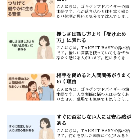
こんにちは。ゴキゲンアドバイザーの鈴
木悟です。心が落ち込むと体も重く感じ
たり体調が悪いと気分まで沈んでしまっ
たりそんな経験をしたことはありません
か？心と体は別々のものではなく密接に
つながっています。だからこそ心と体を
優しさは話し方より「受け止め
一緒に整えることが健康で...
方」に表れる
こんにちは。TAKE IT EASYの鈴木悟
です。優しい言葉を使っていてもなぜか
冷たく感じる人がいます。逆に多くを語
らなくても安心できる人もいます。その
違いは「話し方」よりも「受け止め方」
にあります。人は受け止めてもらえると
相手を褒めると人間関係がうまく
安心する話を最後...
いく理由
こんにちは。ゴキゲンアドバイザーの鈴
木悟です。人間関係に悩む人は少なくあ
りません。職場でも家庭でも思うように
意思疎通ができずストレスを感じてしま
うこともあるでしょう。そんなときにと
ても効果的なのが「相手を褒める」とい
すぐに否定しない人には安心感が
う行動です。今回はメンタ...
ある
こんにちは。TAKE IT EASYの鈴木悟
です。何かを話した瞬間に否定されると