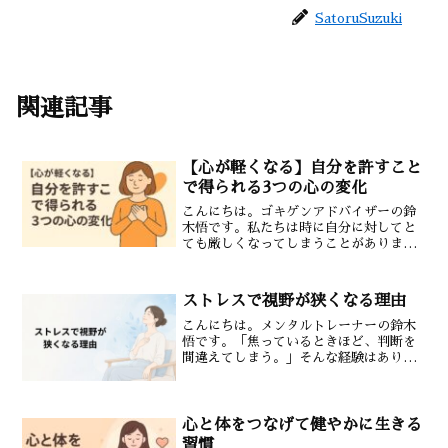
SatoruSuzuki
関連記事
【心が軽くなる】自分を許すこと
で得られる3つの心の変化
こんにちは。ゴキゲンアドバイザーの鈴
木悟です。私たちは時に自分に対してと
ても厳しくなってしまうことがありま
す。あの時こうすればよかったと思い続
けたり過去の失敗にいつまでも後悔の気
持ちを抱いていたりするとその重さが
ストレスで視野が狭くなる理由
日々の心に影響を与えてしまい...
こんにちは。メンタルトレーナーの鈴木
悟です。「焦っているときほど、判断を
間違えてしまう。」そんな経験はありま
せんか？実はストレスがかかると視野が
狭くなるのは性格や能力の問題ではなく
脳の正常な反応です。今回はストレスに
よって判断力が低下する仕...
心と体をつなげて健やかに生きる
習慣