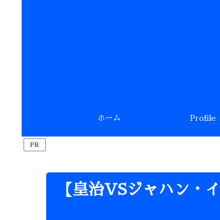
ホーム
PR
【皇治VSジャハン・