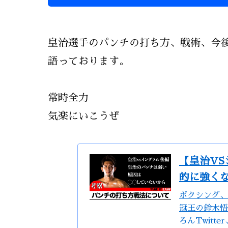
皇治選手のパンチの打ち方、戦術、今
語っております。
常時全力
気楽にいこうぜ
【皇治V
的に強く
ボクシング、
冠王の鈴木悟
ろんTwitter、