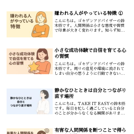
っては失敗でも別の人にとっては成長の
きっかけになることがあります。大切な
のは「何が起きたか」ではなく「どう受
嫌われる人がやっている特徴 ①
け取るか」です。...
こんにちは。ゴキゲンアドバイザーの鈴
木悟です。人間関係は小さな態度や習慣
で印象が大きく変わります。知らず知ら
ずのうちに周囲から敬遠される行動をと
ってしまう人も少なくありません。今回
は嫌われる人の特徴を整理して紹介しま
す。自己中心的な行動自分...
小さな成功体験で自信を育てる心
の習慣
こんにちは。ゴキゲンアドバイザーの鈴
木悟です。周りの意見や環境に流されて
しまい自分の思うように行動できないと
感じることはありませんか？主体的に生
きるためには自分の力を信じる心が必要
です。そしてその心は小さな成功体験を
静かなひとときは自分とつながり
積み重ねることで育ってい...
直す場所
こんにちは。TAKE IT EASYの鈴木悟
です。毎日を忙しく過ごしていると自分
のことが分からなくなる瞬間がありま
す。やるべきことに追われる。周りの期
待に応えようとする。気づけば自分の気
持ちは後回しになっている。そんなとき
有害な人間関係を断つことで得ら
に必要なのが静かな...