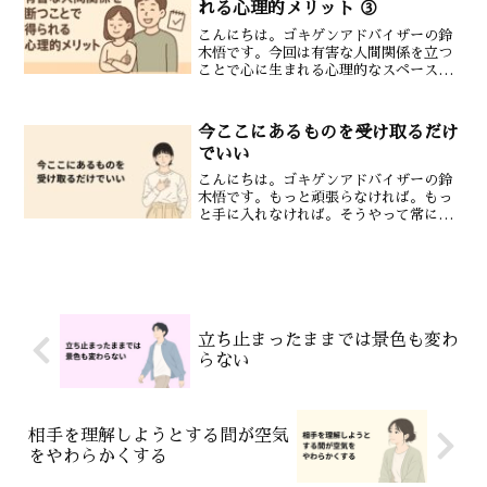
れる心理的メリット ③
こんにちは。ゴキゲンアドバイザーの鈴
木悟です。今回は有害な人間関係を立つ
ことで心に生まれる心理的なスペースと
その効果についてお話しします。人との
関係性は私たちの心に直接影響します。
有害な関係を手放すことで新しい余裕や
今ここにあるものを受け取るだけ
可能性が広がりより前向き...
でいい
こんにちは。ゴキゲンアドバイザーの鈴
木悟です。もっと頑張らなければ。もっ
と手に入れなければ。そうやって常に何
かを追いかけ続けていませんか。でも時
には何かを足すのではなく今ここにある
ものを受け取るだけで十分な瞬間があり
ます。足そうとしすぎて疲...
立ち止まったままでは景色も変わ
らない
相手を理解しようとする間が空気
をやわらかくする