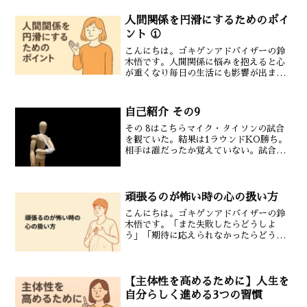
人間関係を円滑にするためのポイ
ント ①
こんにちは。ゴキゲンアドバイザーの鈴
木悟です。人間関係に悩みを抱えると心
が重くなり毎日の生活にも影響が出ま
す。人と関わる以上すれ違いや摩擦は避
けられませんが意識の持ち方ひとつで関
係は驚くほどスムーズになります。今回
自己紹介 その9
は人間関係を円滑にするため...
その 8はこちらマイク・タイソンの試合
を観ていた。結果は1ラウンドKO勝ち。
相手は誰だったか覚えていない。試合内
容は1ラウンドから相手がビビることなく
攻撃を仕掛けていく展開だった。そんな
中マイク・タイソンの放った右ストレー
トが相手のおでこよ...
頑張るのが怖い時の心の扱い方
こんにちは。ゴキゲンアドバイザーの鈴
木悟です。「また失敗したらどうしよ
う」「期待に応えられなかったらどうし
よう」そんな不安で頑張ることが怖くな
る日がありますよね。でもそれはサボり
でも弱さでもなく過去の痛みを覚えてい
る証拠なんです。「怖い」は...
【主体性を高めるために】人生を
自分らしく進める3つの習慣