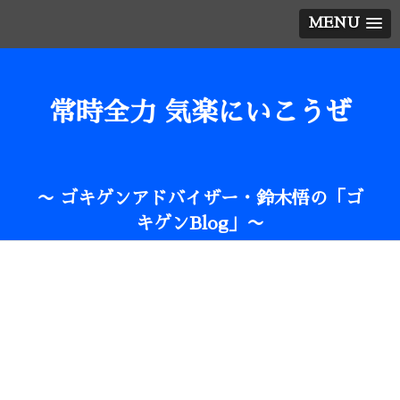
MENU
常時全力 気楽にいこうぜ
〜 ゴキゲンアドバイザー・鈴木悟の「ゴ
キゲンBlog」〜