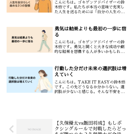
こんにちは。ゴキゲンアドバイザーの鈴
木悟です。私たちが本当の意味で充実し
た人生を送るためには「自分の人生の舵
を自分で握る」という感覚がとても大切
になります。これを心理学的表現の1つで
「主体性」と呼びます。主体性が高い人
勇気は結果よりも最初の一歩に宿
は他人や環境に振り回さ...
る
こんにちは。ゴキゲンアドバイザーの鈴
木悟です。勇気と聞くと大きな成功や劇
的な結果を想像する人が多いかもしれま
せん。しかし本当の勇気は結果ではなく
「最初の一歩」に宿っています。勇気と
は大きな行動ではない勇気とは必ずしも
行動した分だけ未来の選択肢は増
大きな挑戦を意味するもの...
えていく
こんにちは。TAKE IT EASYの鈴木悟
です。この先どうなるか分からない。選
択肢が少ないと感じる。そんな不安を抱
えることはありませんか？実は未来の選
択肢は行動した分だけ確実に増えていき
ます。動かないと選択肢は増えない同じ
場所にとどまって...
【久保優太vs飯田将成】もしボ
クシングルールで対戦したらどっ