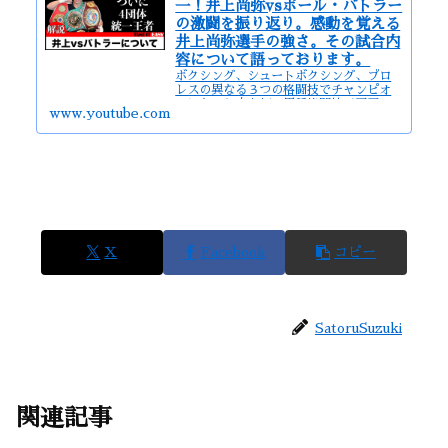
一！井上尚弥vsポール・バトラー
の激闘を振り返り。感動を覚える
井上尚弥選手の強さ。その試合内
容について語っております。
ボクシング、シュートボクシング、プロ
レスの異なる３つの格闘技でチャンピオ
ンになった史上初の異種格闘技三冠王の
www.youtube.com
鈴木悟がボクシングや格闘技に関する皆
様の疑問質問にお答え致します。ご要望
があればYouTubeはもちろんTwitter、
Facebo...
X
Facebook
コピー
SatoruSuzuki
関連記事