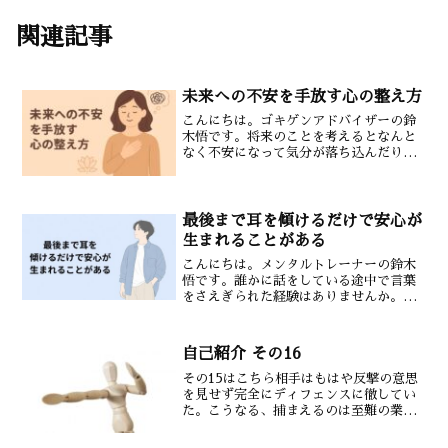
関連記事
未来への不安を手放す心の整え方
こんにちは。ゴキゲンアドバイザーの鈴
木悟です。将来のことを考えるとなんと
なく不安になって気分が落ち込んだり行
動が止まってしまったりすることはあり
ませんか？実はその不安の多くは現実で
はなく頭の中で作り出された想像にすぎ
ません。今回は未来への不...
最後まで耳を傾けるだけで安心が
生まれることがある
こんにちは。メンタルトレーナーの鈴木
悟です。誰かに話をしている途中で言葉
をさえぎられた経験はありませんか。最
後まで聞いてもらえないと人は「分かっ
てもらえなかった」と感じやすくなりま
す。反対に最後まで静かに耳を傾けても
自己紹介 その16
らえたときそれだけで心が...
その15はこちら相手はもはや反撃の意思
を見せず完全にディフェンスに徹してい
た。こうなる、捕まえるのは至難の業
だ。私は必死にパンチを出し続けたが相
手はのらりくらりと巧みにかわしてく