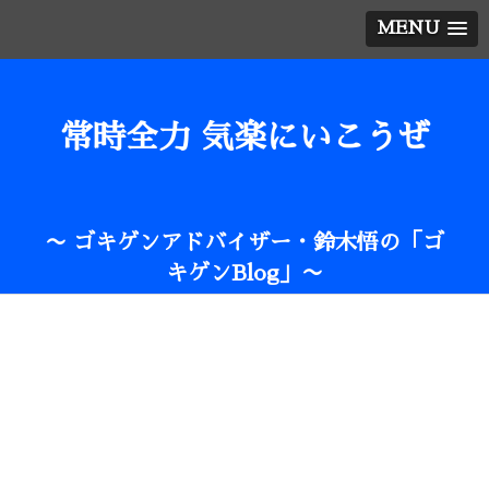
MENU
常時全力 気楽にいこうぜ
〜 ゴキゲンアドバイザー・鈴木悟の「ゴ
キゲンBlog」〜