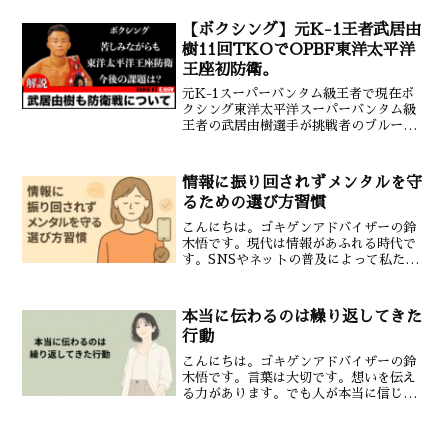
る。結局そのまま7ラウンドが終了。ダウ
ン寸前まで追い込まれ体力...
【ボクシング】元K-1王者武居由
樹11回TKOでOPBF東洋太平洋
王座初防衛。
元K-1スーパーバンタム級王者で現在ボ
クシング東洋太平洋スーパーバンタム級
王者の武居由樹選手が挑戦者のブルー
ノ・タリモ選手と対戦し１１回２分１７
秒TKO勝利し初防衛に成功しました。１
R武居選手は頭から突っ込んでくるタリ
情報に振り回されずメンタルを守
モ選手の偶然のバッティ...
るための選び方習慣
こんにちは。ゴキゲンアドバイザーの鈴
木悟です。現代は情報があふれる時代で
す。SNSやネットの普及によって私たち
は日常的に膨大な情報に触れ続けていま
す。この情報の多さが心に負担をかけて
いることに気づいていますか？今回はメ
本当に伝わるのは繰り返してきた
ンタルを安定させるため...
行動
こんにちは。ゴキゲンアドバイザーの鈴
木悟です。言葉は大切です。想いを伝え
る力があります。でも人が本当に信じる
のは言葉そのものではありません。その
言葉の後に続く行動です。だからこそ本
当に伝わるのは繰り返してきた行動なの