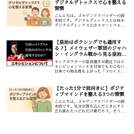
デジタルデトックスで心を整える
のに必要なのは大きさでは...
習慣
こんにちは。ゴキゲンアドバイザーの鈴
木悟です。デジタルデトックスとは何か
デジタルデトックスとはスマートフォン
やパソコンなどのデジタル機器から意識
的に距離を置き心身のリフレッシュを図
る取り組みです。特にSNSの過剰な利用
【皇治はボクシングでも通用す
は情報過多や他者との比...
る？】メイウェザー軍団のジャハ
ン・イングラム戦から見る皇治の
課題を解説！
キックボクサーの皇治選手が最近ではエ
キシビションマッチを日本でもおこない
日本での知名度も上がった「フロイド・
メイウェザー」も実力を認める「ジャハ
ン・イングラム」とエキシビションマッ
チをおこなった。その内容や皇治選手の
【たった1分で前向きに】ポジテ
ボクシング技術などについ...
ィブマインドを整える3つの習慣
こんにちは。ゴキゲンアドバイザーの鈴
木悟です。気分が落ち込んだときにすぐ
立ち直れたらどれだけ楽だろう。そう思
ったことはありませんか。実はたった1分
でできるポジティブマインドの整え方が
あります。毎日の生活に取り入れやすく
心を落ち着かせてエネル...