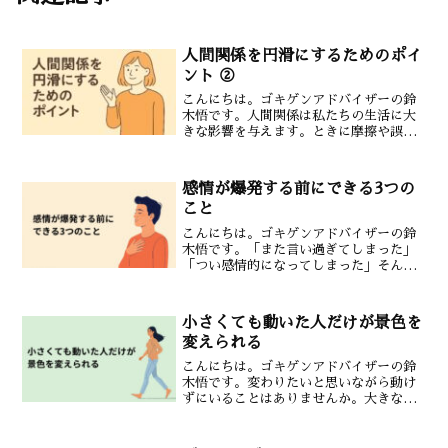
人間関係を円滑にするためのポイ
ント ②
こんにちは。ゴキゲンアドバイザーの鈴
木悟です。人間関係は私たちの生活に大
きな影響を与えます。ときに摩擦や誤解
が生じますが意識の持ち方を少し変える
だけで関係は驚くほどスムーズになりま
す。今回は人間関係を円滑にするための
感情が爆発する前にできる3つの
ポイントを紹介します。信...
こと
こんにちは。ゴキゲンアドバイザーの鈴
木悟です。「また言い過ぎてしまった」
「つい感情的になってしまった」そんな
後悔をしたことはありませんか。感情が
爆発する前に少し立ち止まるだけで自分
を守ることができます。1. 深呼吸を1回す
小さくても動いた人だけが景色を
るイライラしたとき...
変えられる
こんにちは。ゴキゲンアドバイザーの鈴
木悟です。変わりたいと思いながら動け
ずにいることはありませんか。大きな決
断をしなければ意味がない。完璧な準備
が必要だ。そう考えているうちに時間だ
けが過ぎていきます。でも景色を変える