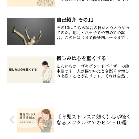
まうことがあります。その一方で関係の
薄い人を優先してしまうこともありま
す。しかし身近な人がいつまでもそばに
いてくれるとは限りません。...
自己紹介 その11
その10はこちら試合の日がとうとうやっ
てきた。地元・八王子での初めての試
合。この日は今まで後楽園ホールまで足
を運ぶことができなかった人たちに良い
ところを見せる絶好のチャンスだった。
しかも全日本新人王を獲得し日本ランキ
ングに名を連ねての初の試...
憎しみは心を重くする
こんにちは。ゴキゲンアドバイザーの鈴
木悟です。人は傷ついたとき怒りや憎し
みを抱くことがあります。それは自然な
感情です。しかしその感情を抱え続ける
と最も重くなるのは自分自身の心です。
憎しみは自分を縛る誰かを恨み続けると
その人のことを何度も思い...
【育児ストレスに効く】心が軽く
なるメンタルケアのヒント10選