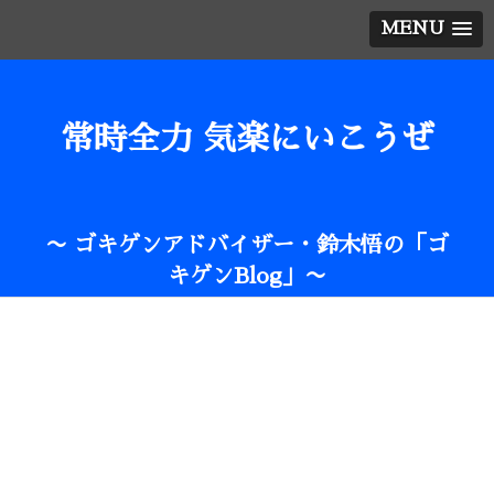
MENU
常時全力 気楽にいこうぜ
〜 ゴキゲンアドバイザー・鈴木悟の「ゴ
キゲンBlog」〜