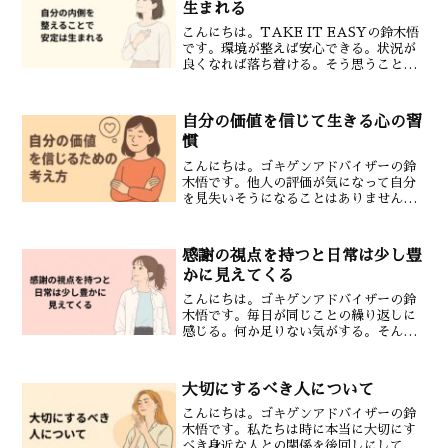
生まれる
こんにちは。TAKE IT EASYの鈴木悟
です。環境が整えば安心できる。状況が
良くなれば落ち着ける。そう思うことは
ありませんか。しかし本当の安定は外側
ではなく内側から生まれます。外の変化
だけでは安定しないどれだけ環境が整っ
自分の価値を信じて生きる心の習
ても状況は常に変...
慣
こんにちは。ゴキゲンアドバイザーの鈴
木悟です。他人の評価が気になって自分
を見失いそうになることはありません
か。自分の価値を他人の言葉に委ねてし
まうと心が疲れてしまいます。けれど本
当に大切なのは自分の価値は自分で決め
感謝の視点を持つと日常は少し豊
るということです。今回はメ...
かに見えてくる
こんにちは。ゴキゲンアドバイザーの鈴
木悟です。毎日が同じことの繰り返しに
感じる。何か足りない気がする。そんな
日が続くことはありませんか。でも日常
そのものが変わらなくても見る視点が変
わるだけで世界の見え方は変わります。
大切にするべき人について
その視点の一つが「感謝」...
こんにちは。ゴキゲンアドバイザーの鈴
木悟です。私たちは時に本当に大切にす
べき身近な人との関係を後回しにしてし