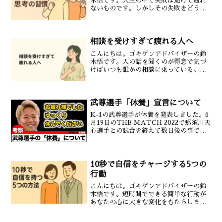
木悟です。人生の中で失敗は避けて通れ
ないものです。しかしその失敗をどう捉
えどう活かすかでその後の成長が大きく
変わってきます。今回は失敗を成功の土
台に変えるための思考法をメンタルトレ
ーナーの視点で解説してい...
相談を受けすぎて疲れる人へ
こんにちは。ゴキゲンアドバイザーの鈴
木悟です。人の話を聞くのが得意で気づ
けばいつも誰かの相談に乗っている。そ
んな優しいあなたほど自分の心を後回し
にしがちです。相談を聞くことと背負う
ことは違う人の話を聞くことは素晴らし
いことですがそれは「背負...
武尊選手「休養」宣言について
K-1の武尊選手が休養を発表しました。6
月19日のTHE MATCH 2022で那須川天
心選手との試合を終えて数日後の事でし
た。「勝っても負けてもこの試合が終わ
ったら燃え尽きるんだろうなと思ってた
んです。試合を見返すこともないし何も
やる気が...
10秒で自信をチャージする5つの
行動
こんにちは。ゴキゲンアドバイザーの鈴
木悟です。短時間でできる簡単な行動が
あなたの心に大きな変化をもたらしま
す。今回は今すぐに実践できる5つの方法
についてお伝えします。パワーポーズを