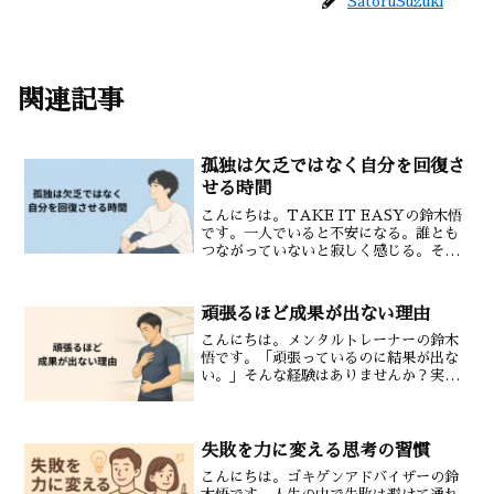
SatoruSuzuki
関連記事
孤独は欠乏ではなく自分を回復さ
せる時間
こんにちは。TAKE IT EASYの鈴木悟
です。一人でいると不安になる。誰とも
つながっていないと寂しく感じる。そん
な気持ちになることはありませんか。で
も孤独は必ずしも悪いものではありませ
ん。それは自分を回復させるために必要
頑張るほど成果が出ない理由
な時間でもありま...
こんにちは。メンタルトレーナーの鈴木
悟です。「頑張っているのに結果が出な
い。」そんな経験はありませんか？実は
努力不足ではなく「力み」が原因になっ
ていることがあります。今日はメンタル
トレーニングの視点から「力み」とパフ
ォーマンスの関係について...
失敗を力に変える思考の習慣
こんにちは。ゴキゲンアドバイザーの鈴