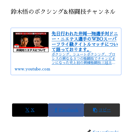
鈴木悟のボクシング&格闘技チャンネル
先日行われた井岡一翔選手対ドニ
ー・ニエテス選手のWBOスーパ
ーフライ級タイトルマッチについ
て語っております。
ボクシング、シュートボクシング、プロ
レスの異なる３つの格闘技でチャンピオ
ンになった史上初の異種格闘技三冠王の
鈴木悟がボクシングや格闘技に関する皆
www.youtube.com
様の疑問質問にお答え致します。ご要望
があればYouTubeはもちろんTwitter、
Facebo...
X
Facebook
コピー