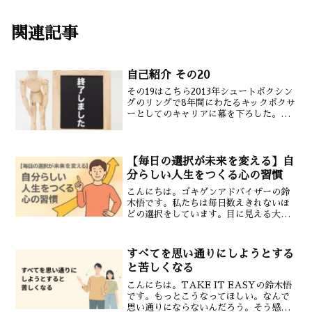
関連記事
自己紹介 その20
その19はこちら2013年シュートボクシン
グのリングで8年間にわたるキックボクサ
ーとしてのキャリアに幕を下ろした。が
むしゃらに戦っていたあの時期と並行し
て同年1月西麻布にパーソナルトレーニン
グジム「TAKE IT EASY」をオープ
ン。格闘...
【毎日の選択が未来を変える】自
分らしい人生をつくる心の習慣
こんにちは。ゴキゲンアドバイザーの鈴
木悟です。私たちは毎日数えきれないほ
どの選択をしています。目に見える大き
な決断だけでなく「何を食べるか」「誰
と会うか」「何に意識を向けるか」とい
った小さな判断の積み重ねが未来の自分
すべてを思い通りにしようとする
をつくっています。この記...
と苦しくなる
こんにちは。TAKE IT EASYの鈴木悟
です。もっとこうなってほしい。なんで
思い通りにならないんだろう。そう感じ