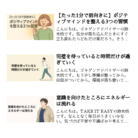
ることはありませんか。人はついすべて
をコントロールしようとしてしまいま
す。しかしそれが苦しさの原因になるこ
【たった1分で前向きに】ポジテ
ともあります。思い...
ィブマインドを整える3つの習慣
こんにちは。ゴキゲンアドバイザーの鈴
木悟です。気分が落ち込んだときにすぐ
立ち直れたらどれだけ楽だろう。そう思
ったことはありませんか。実はたった1分
でできるポジティブマインドの整え方が
あります。毎日の生活に取り入れやすく
完璧を待っていると時間だけが過
心を落ち着かせてエネル...
ぎていく
こんにちは。ゴキゲンアドバイザーの鈴
木悟です。もう少し準備が整ってから。
自信がついてから。環境が落ち着いてか
ら。そうやって「完璧なタイミング」を
待っていませんか。でも完璧を待ち続け
ていると時間だけが静かに過ぎていきま
意識を向けたところにエネルギー
す。完璧は永遠に来ないど...
は流れる
こんにちは。TAKE IT EASYの鈴木悟
です。なんとなく毎日がうまくいかな
い。気づけば不安や不満ばかり考えてい
る。そんなとき自分の意識がどこに向い
ているかを見直してみてください。意識
を向けたところにエネルギーは自然と流