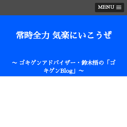
MENU
常時全力 気楽にいこうぜ
〜 ゴキゲンアドバイザー・鈴木悟の「ゴ
キゲンBlog」〜