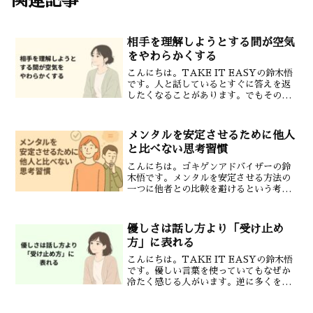
関連記事
相手を理解しようとする間が空気
をやわらかくする
こんにちは。TAKE IT EASYの鈴木悟
です。人と話しているとすぐに答えを返
したくなることがあります。でもその瞬
間に自分の考えだけを押し通してしまう
と空気は少しずつ硬くなっていきます。
だからこそ大切なのが相手を理解しよう
メンタルを安定させるために他人
とする「間」です...
と比べない思考習慣
こんにちは。ゴキゲンアドバイザーの鈴
木悟です。メンタルを安定させる方法の
一つに他者との比較を避けるという考え
方があります。これは自己肯定感を守り
前向きな心の状態を維持するためにとて
も大切な習慣です。今回はその具体的な
優しさは話し方より「受け止め
考え方と実践方法を解説し...
方」に表れる
こんにちは。TAKE IT EASYの鈴木悟
です。優しい言葉を使っていてもなぜか
冷たく感じる人がいます。逆に多くを語
らなくても安心できる人もいます。その
違いは「話し方」よりも「受け止め方」