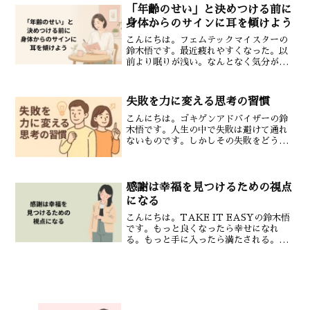
にあります。人は受け止めてもらえると
「年齢のせい」と決めつける前に
安心する話を最後...
身体からのサインに耳を傾けよう
こんにちは。フェムテックマイスターの
鈴木悟です。最近疲れやすくなった。以
前より眠りが浅い。なんとなく気分が落
ち込みやすい。そんな変化を感じたとき
「もう年齢だから仕方ない。」と自分に
言い聞かせていませんか？もちろん年齢
失敗を力に変える思考の習慣
とともに身体が変化するこ...
こんにちは。ゴキゲンアドバイザーの鈴
木悟です。人生の中で失敗は避けて通れ
ないものです。しかしその失敗をどう捉
えどう活かすかでその後の成長が大きく
変わってきます。今回は失敗を成功の土
台に変えるための思考法をメンタルトレ
ーナーの視点で解説してい...
感謝は幸福を見つけるための視点
になる
こんにちは。TAKE IT EASYの鈴木悟
です。もっと良くなったら幸せになれ
る。もっと手に入ったら満たされる。そ
う考えていると幸福はいつも少し先にあ
るように感じます。でも実は幸福は見つ
けるものでもあります。そしてそのため
の大切な視点が「感...